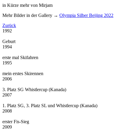
in Kürze mehr von Mirjam
Mehr Bilder in der Gallery →
Olympia Silber Beijing 2022
Zurück
1992
Geburt
1994
erste mal Skifahren
1995
mein erstes Skirennen
2006
3. Platz SG Whistlercup (Kanada)
2007
1. Platz SG, 3. Platz SL und Whistlercup (Kanada)
2008
erster Fis-Sieg
2009